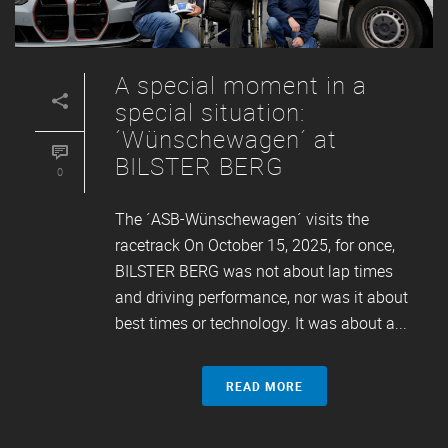
A special moment in a
special situation:
´Wünschewagen´ at
BILSTER BERG
0
The ´ASB-Wünschewagen´ visits the
racetrack On October 15, 2025, for once,
BILSTER BERG was not about lap times
and driving performance, nor was it about
best times or technology. It was about a...
READ MORE