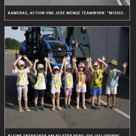
KAMERAS, ACTION UND JEDE MENGE TEAMWORK: “MISSION MACHEN” ZU GAST AM BILSTER BERG
KLEINE ENTDECKER AM BILSTER BERG: DIE IGELGRUPPE WAR WIEDER DA!