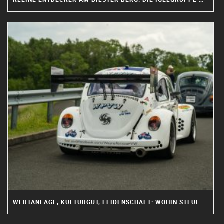
WERTANLAGE, KULTURGUT, LEIDENSCHAFT: WOHIN STEUERT DIE OLDTIMER SZENE?