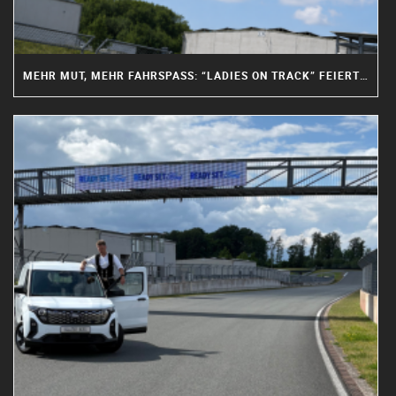
MEHR MUT, MEHR FAHRSPASS: “LADIES ON TRACK” FEIERT PREMIERE AM BILSTER BERG