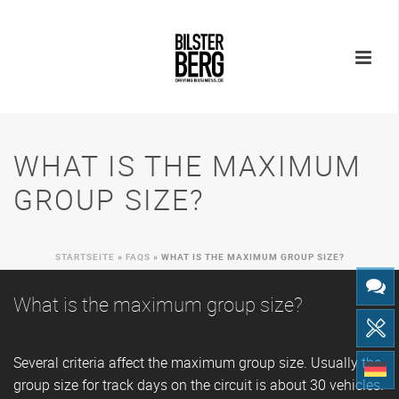
WHAT IS THE MAXIMUM
GROUP SIZE?
STARTSEITE
»
FAQS
»
WHAT IS THE MAXIMUM GROUP SIZE?
What is the maximum group size?
Several criteria affect the maximum group size. Usually the
group size for track days on the circuit is about 30 vehicles.