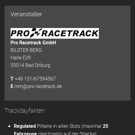
Veranstalter
Pro Racetrack GmbH
BILSTER BERG
Halle E29
33014 Bad Driburg
T
+49 151/67594567
E
mm@pro-racetrack.de
Trackdayfakten:
Regulated
Pitlane in allen Slots (maximal
25
Fahrzeuge
gleichzeitig auf der Strecke).