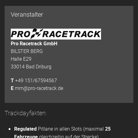
Veranstalter
Pro Racetrack GmbH
BILSTER BERG
Halle E29
33014 Bad Driburg
T
+49 151/67594567
E
mm@pro-racetrack.de
Trackdayfakten:
Regulated
Pitlane in allen Slots (maximal
25
Fahrzeuge
gleichzeitig auf der Strecke).