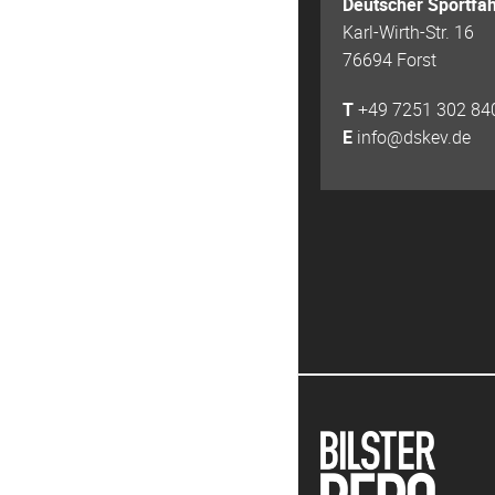
Deutscher Sportfah
Karl-Wirth-Str. 16
76694 Forst
T
+49 7251 302 84
E
info@dskev.de