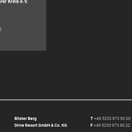
rer Kreis e.V.
0
Bilster Berg
T
+49 5253 973 90 00
Drive Resort GmbH & Co. KG
F
+49 5253 973 90 22