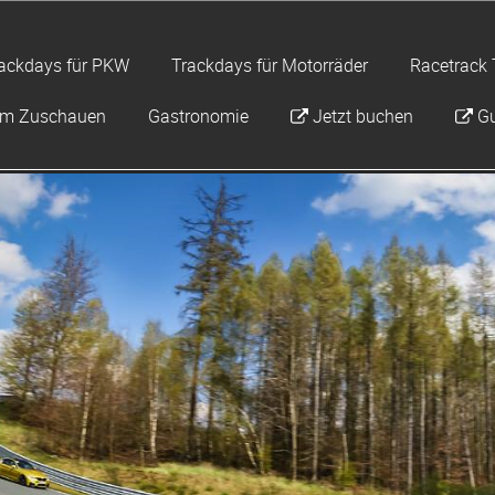
ackdays für PKW
Trackdays für Motorräder
Racetrack 
um Zuschauen
Gastronomie
Jetzt buchen
Gu