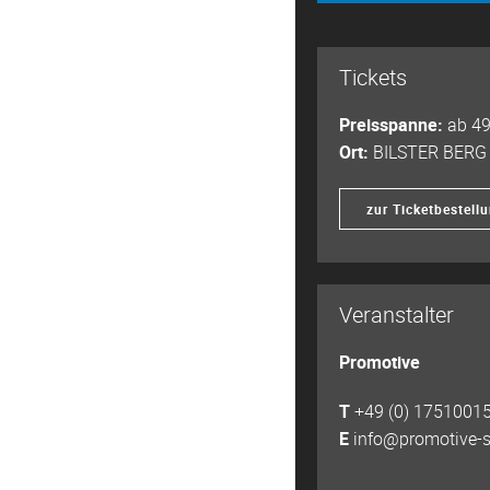
Tickets
Preisspanne:
ab 49
Ort:
BILSTER BERG
zur Ticketbestell
Veranstalter
Promotive
T
+49 (0) 1751001
E
info@promotive-s