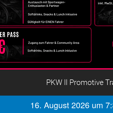
PKW ll Promotive T
16. August 2026 um 7: