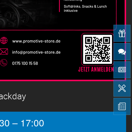
rackday
30 – 17:00