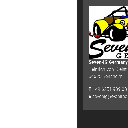
Seven-IG Germany
Heinrich-von-Kleist
64625 Bensheim
T
+49 6251 989 08
E
sevenig@t-online