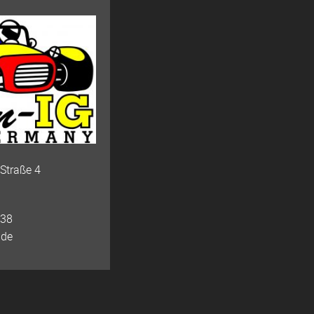
-Straße 4
 38
.de