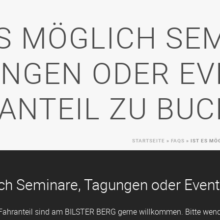
ES MÖGLICH SE
NGEN ODER EV
ANTEIL ZU BU
STARTSEITE
»
FAQS
»
IST ES MÖ
ich Seminare, Tagungen oder Event
Fahranteil sind am BILSTER BERG gerne willkommen. Bitte wenden