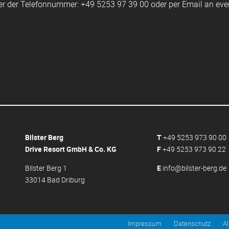
ter der Telefonnummer: +49 5253 97 39 00 oder per Email an eve
Bilster Berg
T
+49 5253 973 90 00
Drive Resort GmbH & Co. KG
F
+49 5253 973 90 22
Bilster Berg 1
E
info@bilster-berg.de
33014 Bad Driburg
Impressum
Datenschutz
A