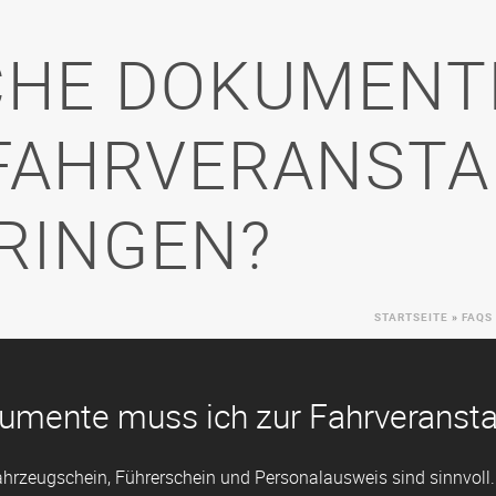
HE DOKUMENTE
FAHRVERANSTA
RINGEN?
STARTSEITE
»
FAQS
mente muss ich zur Fahrveransta
ahrzeugschein, Führerschein und Personalausweis sind sinnvoll.