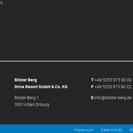
s.
Bilster Berg
T
+49 5253 973 90 00
Drive Resort GmbH & Co. KG
F
+49 5253 973 90 22
Bilster Berg 1
E
info@bilster-berg.de
33014 Bad Driburg
Impressum
Datenschutz
A