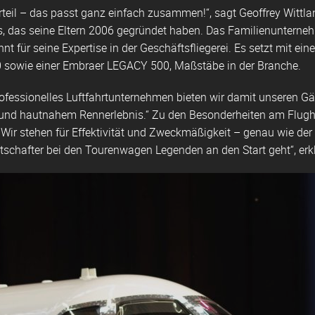
rteil – das passt ganz einfach zusammen!“, sagt Geoffrey Wittl
 das seine Eltern 2006 gegründet haben. Das Familienunternehm
annt für seine Expertise in der Geschäftsfliegerei. Es setzt mit e
owie einer Embraer LEGACY 500, Maßstäbe in der Branche.
 professionelles Luftfahrtunternehmen bieten wir damit unseren 
 und hautnahem Rennerlebnis.“ Zu den Besonderheiten am Flugh
„Wir stehen für Effektivität und Zweckmäßigkeit – genau wie de
schafter bei den Tourenwagen Legenden an den Start geht“, erkl