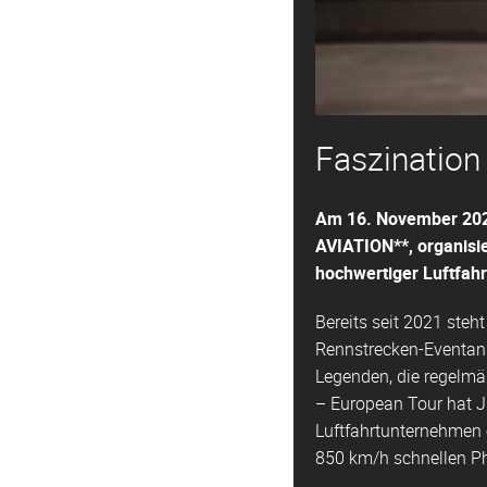
Faszination 
Am 16. November 202
AVIATION**, organisi
hochwertiger Luftfah
Bereits seit 2021 ste
Rennstrecken-Eventan
Legenden, die regelmä
– European Tour hat 
Luftfahrtunternehmen 
850 km/h schnellen P