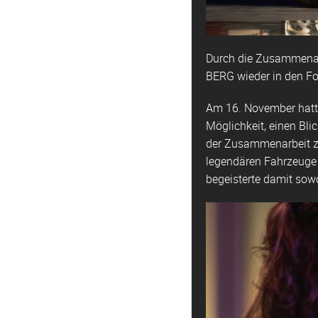
Durch die Zusammenar
BERG wieder in den Fo
Am 16. November hatte
Möglichkeit, einen Bl
der Zusammenarbeit z
legendären Fahrzeuge 
begeisterte damit sow