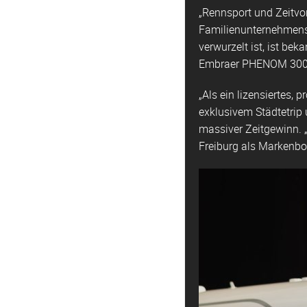
„Rennsport und Zeitvo
Familienunternehmens,
verwurzelt ist, ist bek
Embraer PHENOM 300 s
„Als ein lizensiertes,
exklusivem Städtetrip
massiver Zeitgewinn. 
Freiburg als Markenbot