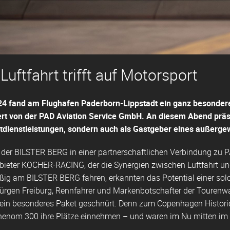
Luftfahrt trifft auf Motorsport
4 fand am Flughafen Paderborn-Lippstadt ein ganz besonde
ert von der PAD Aviation Service GmbH. An diesem Abend präse
rtdienstleistungen, sondern auch als Gastgeber eines außerg
ht der BILSTER BERG in einer partnerschaftlichen Verbindung zu
bieter KOCHER-RACING, der die
Synergien zwischen Luftfahrt u
ßig am BILSTER BERG fahren, erkannten das Potential einer solc
Jürgen Freiburg, Rennfahrer und Markenbotschafter der Toure
ein besonderes Paket geschnürt. Denn zum Copenhagen Historic
henom 300 ihre Plätze einnehmen – und waren im Nu mitten i