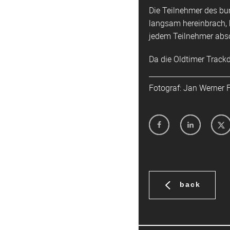
Die Teilnehmer des bun
langsam hereinbrach, 
jedem Teilnehmer abso
Da die Oldtimer Track
Fotograf: Jan Werner 
back