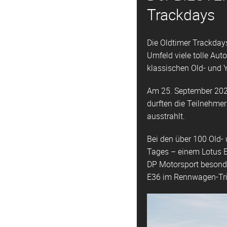
Trackdays
Die Oldtimer Trackdays
Umfeld viele tolle Aut
klassischen Old- und 
Am 25. September 202
durften die Teilnehmer
ausstrahlt.
Bei den über 100 Old-
Tages – einem Lotus E
DP Motorsport besonde
E36 im Rennwagen-Tr