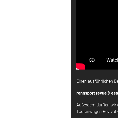
Einen ausführlichen Ber
rennsport revue® esta
Außerdem durften wir
Tourenwagen Revival w