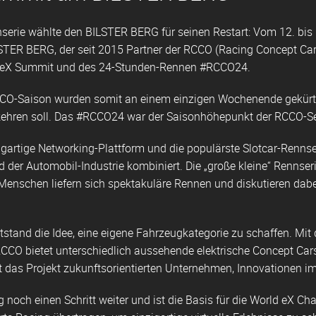
nnserie wählte den BILSTER BERG für seinen Restart: Vom 12. bi
LSTER BERG, der seit 2015 Partner der RCCO (Racing Concept Cars
 eX Summit und des 24-Stunden-Rennen #RCCO24.
O-Saison wurden somit an einem einzigen Wochenende gekürt, 
ehren soll. Das #RCCO24 war der Saisonhöhepunkt der RCCO-Se
igartige Networking-Plattform und die populärste Slotcar-Renns
der Automobil-Industrie kombiniert. Die „große kleine“ Rennser
 Menschen liefern sich spektakuläre Rennen und diskutieren dabe
tstand die Idee, eine eigene Fahrzeugkategorie zu schaffen. Mit
on RCCO bietet unterschiedlich aussehende elektrische Concept C
ht das Projekt zukunftsorientierten Unternehmen, Innovationen 
 noch einen Schritt weiter und ist die Basis für die World eX C