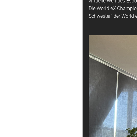
virtuelle Welt des Esp
Die World eX Champion
Schwester“ der World e