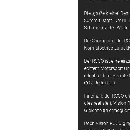
Die „große kleine“ Re
Summit“ statt. Der BI
Schauplatz des World
Die Champions der RCC
Normalbetrieb zurückk
Der RCCO ist eine einz
echtem Motorsport und 
erlebbar. Interessante
CO2-Reduktion.
Innerhalb der RCCO en
dies realisiert. Visi
Gleichzeitig ermöglic
Doch Vision RCCO ging