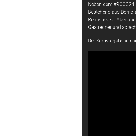
Neben dem #RCCO24 hat
Bestehend aus Demofah
Rennstrecke. Aber auc
Gastredner und sprach
Der Samstagabend ende