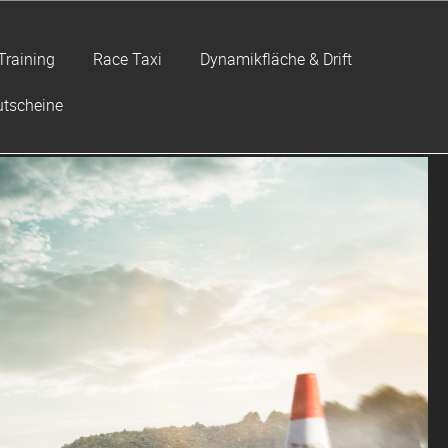
Training
Race Taxi
Dynamikfläche & Drift
tscheine