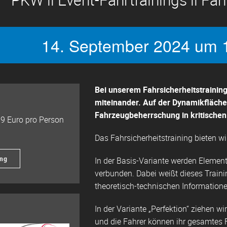
14. September 2024 um 1
Bei unserem Fahrsicherheitstrainin
miteinander. Auf der Dynamikfläch
Fahrzeugbeherrschung in kritischen
9 Euro pro Person
Das Fahrsicherheitstraining bieten wi
ung
In der
Basis-Variante
werden Elemente
verbunden. Dabei weißt dieses Traini
theoretisch-technischen Informationen 
In der Variante „Perfektion“ ziehen 
und die Fahrer können ihr gesamtes