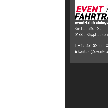
event-fahrtraining
Kirchstraße 12a
01665 Klipphausen
T
+49 351 32 33 10
E
kontakt@event-fa