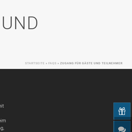
 UND
STARTSEITE
»
FAQS
»
ZUGANG FÜR GÄSTE UND TEILNEHMER
it
eim
g,