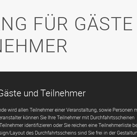
NG FÜR GÄSTE
NEHMER
Gäste und Teilnehmer
e wird allen Teilnehmer einer Veranstaltung, sowie Personen m
eranstalter können Sie Ihre Teilnehmer mit Durchfahrtsscheinen
 Teilnehmer identifizieren oder Sie reichen eine Teilnehmerliste b
ign/Layout des Durchfahrtsscheins sind Sie frei in der Gestaltun