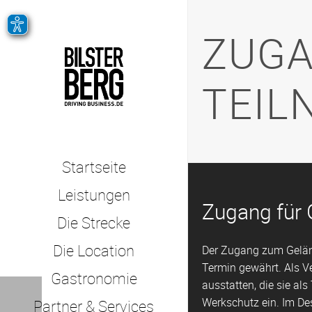
ZUGA
TEIL
Startseite
Leistungen
Zugang für 
Die Strecke
Die Location
Der Zugang zum Geländ
Termin gewährt. Als V
Gastronomie
ausstatten, die sie als
Werkschutz ein. Im Des
Partner & Services