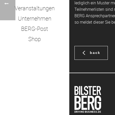
lediglich ein Muster 
Veranstaltungen
Teilnehmerlisten sind 
BERG Ansprechpartner 
Unternehmen
so meldet dieser Sie 
BERG-Post
Shop
back