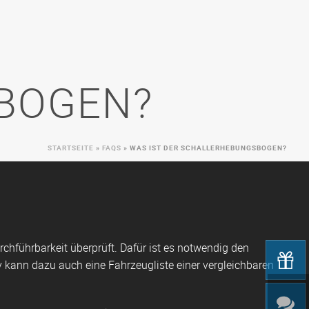
BOGEN?
STARTSEITE
»
FAQS
»
WAS IST DER SCHALLERHEBUNGSBOGEN?
chführbarkeit überprüft. Dafür ist es notwendig den
kann dazu auch eine Fahrzeugliste einer vergleichbaren