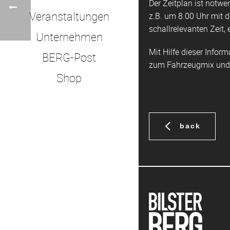
Der Zeitplan ist notw
Veranstaltungen
z.B. um 8.00 Uhr mit d
schallrelevanten Zeit,
Unternehmen
Mit Hilfe dieser Info
BERG-Post
zum Fahrzeugmix und 
Shop
back