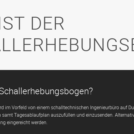
IST DER
LLERHEBUNGS
 Schallerhebungsbogen?
d im Vorfeld von einem schalltechnischen Ingenieurbüro auf Dur
samt Tagesablaufplan auszufüllen und einzusenden. Alternativ 
ung eingereicht werden.