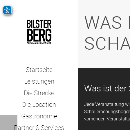
WAS 
SCHA
Startseite
Leistungen
Was ist der
Die Strecke
Die Location
Jede Veranstaltung wir
Schallerhebungsbogen 
Gastronomie
vorherigen Veranstalt
Partner & Services