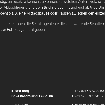
endig, um exakt erkennen zu können, zu welchen Zeiten welche F
er Akkreditierung und dem Briefing beginnt und erst ab 9.00 Uhr F
 ebenso z.B. eine Mittagspause oder Pausen zwischen den einzel
rmationen können die Schallingenieure die zu erwartende Schall
zur Fahrzeuganzahl geben.
Bilster Berg
T
+49 5253 973 90 00
Drive Resort GmbH & Co. KG
F
+49 5253 973 90 22
Bilster Berg 1
E
info@bilster-berg.de