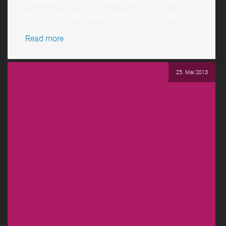
Pellentesque habitant morbi tristique senectus
Read more
et netus et malesuada fames ac turpis egestas.
Read more
25. Mai 2013