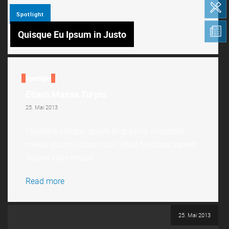
Spotlight
Quisque Eu Ipsum in Justo
Spotlight
Etiam Massa Turpis
25. Mai 2013
Praesent semper, quam at gravida imperdiet,
metus ipsum luctus nunc, vitae faucibus sapien
sapien vitae neque.
Read more
25. Mai 2013