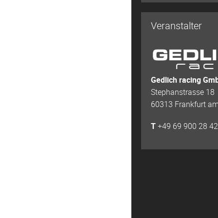
Veranstalter
Gedlich racing Gm
Stephanstrasse 18
60313 Frankfurt a
T
+49 69 900 28 4