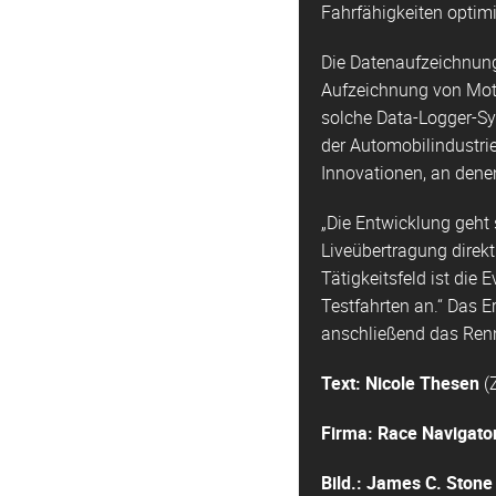
Fahrfähigkeiten optimi
Die Datenaufzeichnung
Aufzeichnung von Moto
solche Data-Logger-Sy
der Automobilindustri
Innovationen, an dene
„Die Entwicklung geht 
Liveübertragung direk
Tätigkeitsfeld ist di
Testfahrten an.“ Das E
anschließend das Renn
Text: Nicole Thesen
(
Firma:
Race Navigato
Bild.: James C. Stone