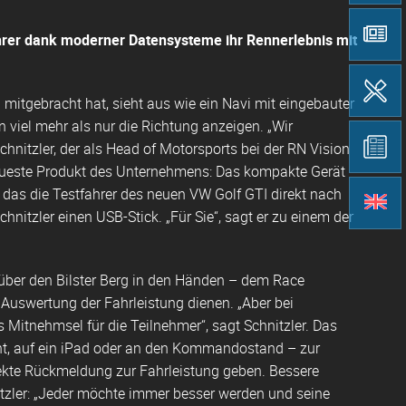
rer dank moderner Datensysteme ihr Rennerlebnis mit
 mitgebracht hat, sieht aus wie ein Navi mit eingebauter
viel mehr als nur die Richtung anzeigen. „Wir
hnitzler, der als Head of Motorsports bei der RN Vision
eueste Produkt des Unternehmens: Das kompakte Gerät
, das die Testfahrer des neuen VW Golf GTI direkt nach
tzler einen USB-Stick. „Für Sie“, sagt er zu einem der
r über den Bilster Berg in den Händen – dem Race
 Auswertung der Fahrleistung dienen. „Aber bei
Mitnehmsel für die Teilnehmer“, sagt Schnitzler. Das
cht, auf ein iPad oder an den Kommandostand – zur
irekte Rückmeldung zur Fahrleistung geben. Bessere
itzler: „Jeder möchte immer besser werden und seine