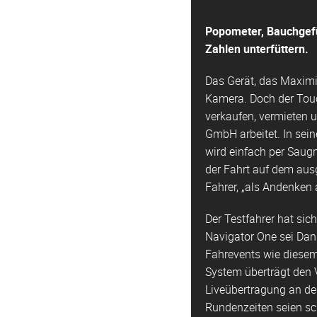
Popometer, Bauchgefü
Zahlen unterfüttern.
Das Gerät, das Maximil
Kamera. Doch der Touc
verkaufen, vermieten u
GmbH arbeitet. In sei
wird einfach per Saugn
der Fahrt auf dem aus
Fahrer, „als Andenken 
Der Testfahrer hat sic
Navigator One sei Dank
Fahrevents wie diesem
System überträgt den 
Liveübertragung an der
Rundenzeiten seien sc