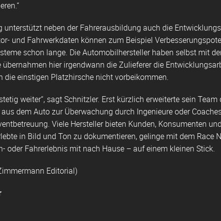
eren.“
 unterstützt neben der Fahrerausbildung auch die Entwicklungsa
r- und Fahrwerkdaten können zum Beispiel Verbesserungspotenz
steme schon lange. Die Automobilhersteller haben selbst mit de
e übernahmen hier irgendwann die Zulieferer die Entwicklungsar
n die einstigen Platzhirsche nicht vorbeikommen.
stetig weiter“, sagt Schnitzler. Erst kürzlich erweiterte sein T
t aus dem Auto zur Überwachung durch Ingenieure oder Coaches i
e Eventbetreuung. Viele Hersteller bieten Kunden, Konsumenten 
rlebte in Bild und Ton zu dokumentieren, gelinge mit dem Race 
- oder Fahrerlebnis mit nach Hause – auf einem kleinen Stick.
Zimmermann Editorial
)
r