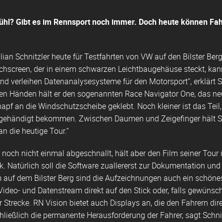
hl? Gibt es im Rennsport noch immer. Doch heute können Fah
ian Schnitzler heute für Testfahrten von VW auf den Bilster Berg
hscreen, der in einem schwarzen Leichtbaugehäuse steckt, kann 
nd verleihen Datenanalysesysteme für den Motorsport“, erklärt Sc
nen Händen hält er den sogenannten Race Navigator One, das n
apf an die Windschutzscheibe geklebt. Noch kleiner ist das Teil
gehändigt bekommen. Zwischen Daumen und Zeigefinger hält Schni
an die heutige Tour.“
h noch nicht einmal abgeschnallt, hält aber den Film seiner Tou
. Natürlich soll die Software zuallererst zur Dokumentation und
 auf dem Bilster Berg sind die Aufzeichnungen auch ein schönes 
Video- und Datenstream direkt auf den Stick oder, falls gewüns
 Strecke. RN Vision bietet auch Displays an, die den Fahrern d
hließlich die permanente Herausforderung der Fahrer, sagt Schn