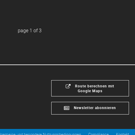
page
1
of
3
Route berechnen mit
Google Maps
Newsletter abonnieren
llgemeine und besondere Nutzungsbedingungen
Compliance
Kontakt