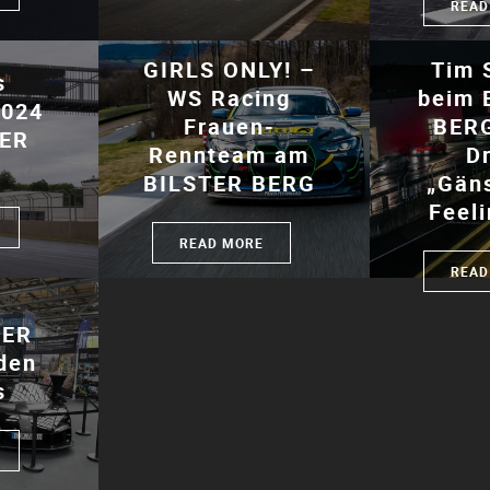
READ
GIRLS ONLY! –
Tim 
s
WS Racing
beim 
2024
Frauen-
BERG
TER
Rennteam am
Dr
BILSTER BERG
„Gän
Feeli
READ MORE
READ
TER
den
s