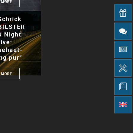
 MORE
Schrick
BILSTER
 Night
ive:
sehaut-
ng pur“
 MORE