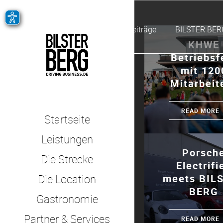
Alle Beiträge
BILSTER BER
KHWE
Betriebsf
mit 120
Mitarbeit
READ MORE
Startseite
Leistungen
Porsch
Die Strecke
Electrifi
meets BIL
Die Location
BERG
Gastronomie
Partner & Services
READ MORE