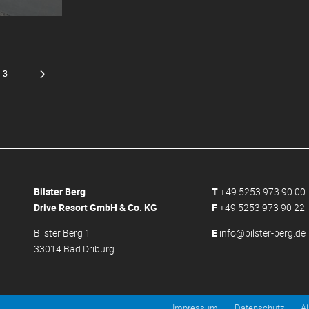
3
Bilster Berg
T
+49 5253 973 90 00
Drive Resort GmbH & Co. KG
F
+49 5253 973 90 22
Bilster Berg 1
E
info@bilster-berg.de
33014 Bad Driburg
Impressum
Datenschutz
A