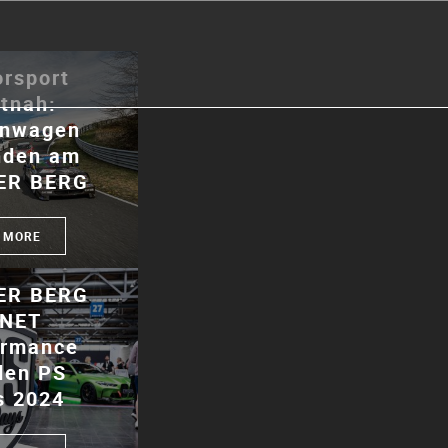
rsport
tnah:
enwagen
nden am
ER BERG
 MORE
ER BERG
 NET
ormance
den PS
s 2024