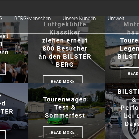
G
BERG-Menschen
Unsere Kunden
Umwelt
Luftgekühlte
Moto
Klassiker
hau
est
ziehen erneut
Tour
0
800 Besucher
Lege
ern
an den BILSTER
BILST
BERG
READ
READ MORE
BILST
e
Tourenwagen
&
ed
Test &
Perf
STER
Sommerfest
bei 
Day
READ MORE